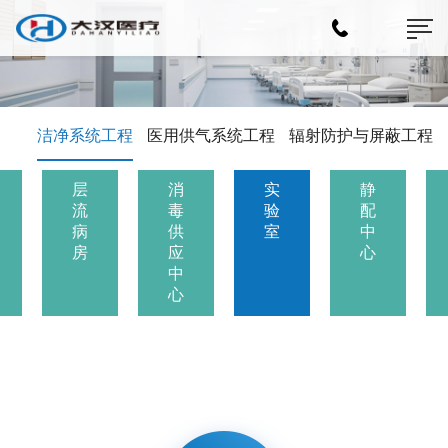
洁净系统工程
医用供气系统工程
辐射防护与屏蔽工程
层
消
实
静
流
毒
验
配
病
供
室
中
房
应
心
中
心